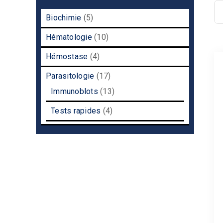
5
Biochimie
5
products
10
Hématologie
10
products
4
Hémostase
4
products
17
Parasitologie
17
products
13
Immunoblots
13
products
4
Tests rapides
4
products