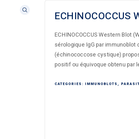
ECHINOCOCCUS We
ECHINOCOCCUS Western Blot (WB) 
sérologique IgG par immunoblot d
(échinococcose cystique) propos
positif ou équivoque obtenu par l
CATEGORIES:
IMMUNOBLOTS
,
PARASI