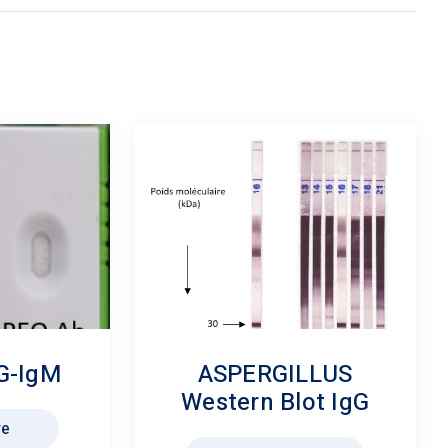
G-IgM
ASPERGILLUS
Western Blot IgG
re