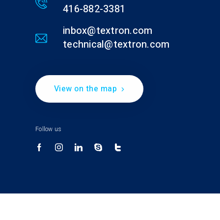
416-882-3381
inbox@textron.com
technical@textron.com
View on the map
Follow us